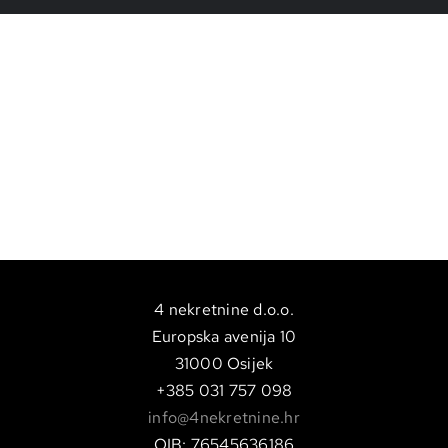
Nothing Found
4 nekretnine d.o.o.
Europska avenija 10
31000 Osijek
+385 031 757 098
info@4nekretnine.hr
OIB: 76545636186