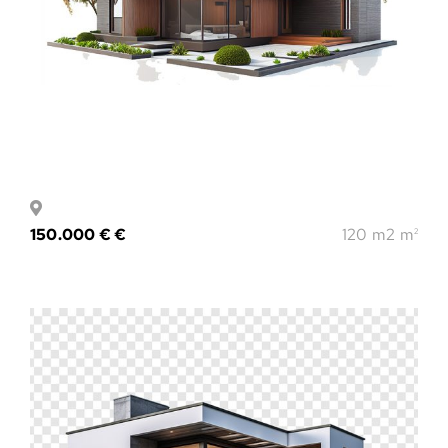
150.000 € €
120 m2 m
2