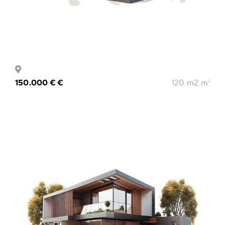
150.000 € €
120 m2 m
2