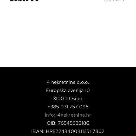
4 nekretnine d.o.o.
Europska avenija 10
31000 Osijek
+385 031 757 098
info@4nekretnine.hr
OIB: 76545636186
IBAN: HR8224840081135117802